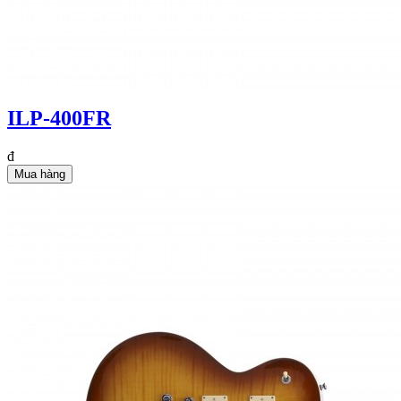
ILP-400FR
đ