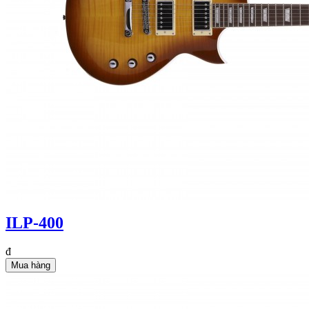
ILP-400
đ