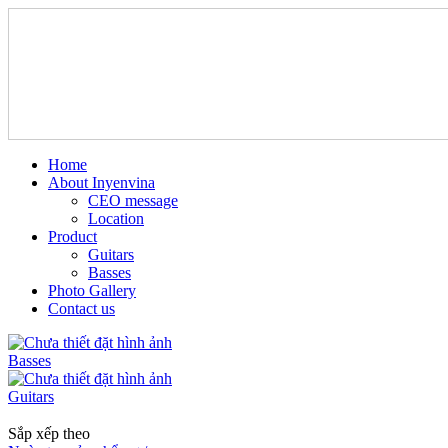
Home
About Inyenvina
CEO message
Location
Product
Guitars
Basses
Photo Gallery
Contact us
Basses
Guitars
Sắp xếp theo