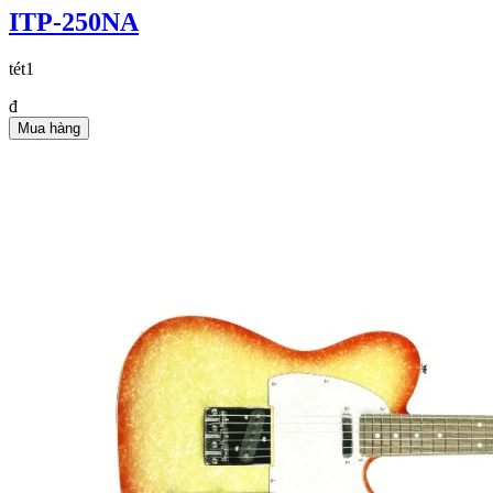
ITP-250NA
tét1
đ